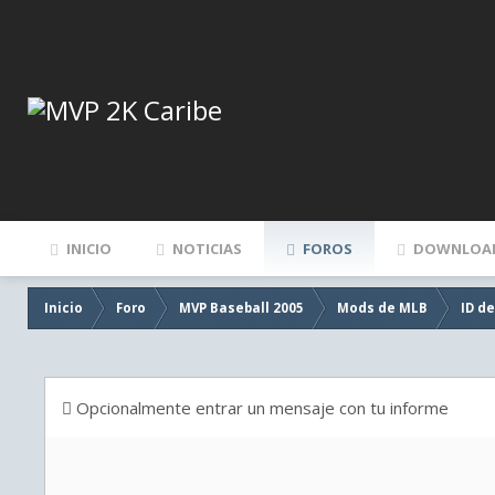
INICIO
NOTICIAS
FOROS
DOWNLOA
Inicio
Foro
MVP Baseball 2005
Mods de MLB
ID d
Opcionalmente entrar un mensaje con tu informe