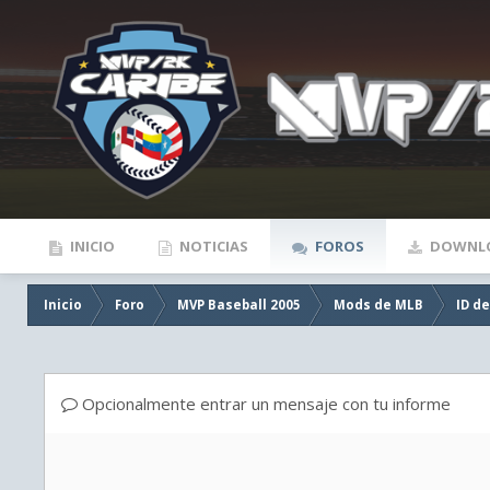
INICIO
NOTICIAS
FOROS
DOWNL
Inicio
Foro
MVP Baseball 2005
Mods de MLB
ID d
Opcionalmente entrar un mensaje con tu informe