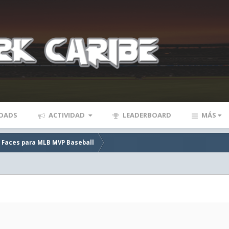
OADS
ACTIVIDAD
LEADERBOARD
MÁS
e Faces para MLB MVP Baseball