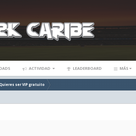
OADS
ACTIVIDAD
LEADERBOARD
MÁS
Quieres ser VIP gratuito