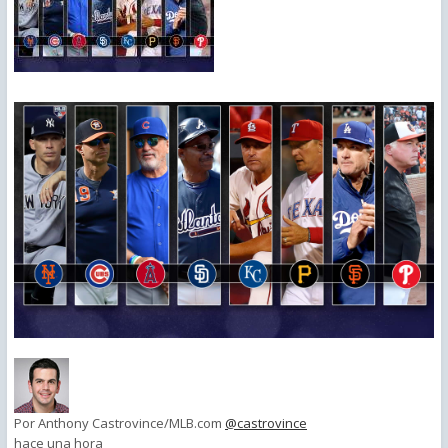
Por
Anthony Castrovince/MLB.com
@castrovince
hace una hora