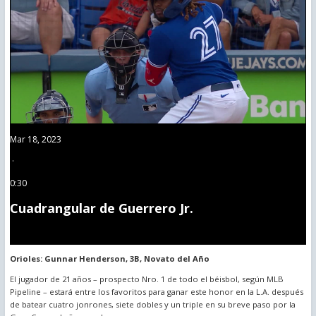
Mar 18, 2023
·
0:30
Cuadrangular de Guerrero Jr.
Orioles: Gunnar Henderson, 3B, Novato del Año
El jugador de 21 años – prospecto Nro. 1 de todo el béisbol, según MLB
Pipeline – estará entre los favoritos para ganar este honor en la L.A. después
de batear cuatro jonrones, siete dobles y un triple en su breve paso por la