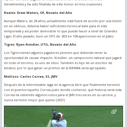
literalmente) y ha sido finalista de este honor en tres ocasiones.
Reales: Drew Waters, OF, Novato del Año
Aunque Waters, de 24 años, actualmente está fuera de acción por una lesión
en un oblicuo, debería haber suficientes turnos al bate para él esta
temporada y así poder demostrar lo que puede hacer a nivel de Grandes
Ligas. El año pasado, tuvo un OPS de .803 en 108 apariciones en el plato.
Tigres: Ryan Kreidler, UTIL, Novato del Año
Los Tigres tienen algunos jugadores jóvenes que deberían tener la
oportunidad de causar impacto. Kreidler, un campocorto natural que jugará
en todo el terreno, es uno de ellos. También es hijo de un escritor de
béisbol, por lo que ganar un premio de la BBWAA sería apropiado.
Mellizos: Carlos Correa, SS, JMV
Después de la interminable saga en la agencia libre que finalmente terminó
con el puertorriqueño Correa justo donde comenzó, qué historia sería esta.
Correa ha obtenido algunos votos para el JMV tres veces en su carrera, y
nunca terminó mejor que quinto (2021).