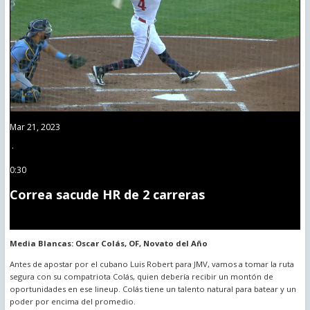
Mar 21, 2023
·
0:30
Correa sacude HR de 2 carreras
Media Blancas: Oscar Colás, OF, Novato del Año
Antes de apostar por el cubano Luis Robert para JMV, vamos a tomar la ruta
segura con su compatriota Colás, quien debería recibir un montón de
oportunidades en ese lineup. Colás tiene un talento natural para batear y un
poder por encima del promedio.