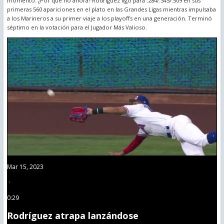
momento. ¿Por qué no ahora? Rodríguez ligó para .284/.345/.509 en sus
primeras 560 apariciones en el plato en las Grandes Ligas mientras impulsaba
a los Marineros a su primer viaje a los playoffs en una generación. Terminó
séptimo en la votación para el Jugador Más Valioso.
Mar 15, 2023
·
0:29
Rodríguez atrapa lanzándose