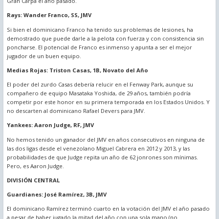
Gran Carpa el año pasado.
Rays: Wander Franco, SS, JMV
Si bien el dominicano Franco ha tenido sus problemas de lesiones, ha
demostrado que puede darle a la pelota con fuerza y con consistencia sin
poncharse. El potencial de Franco es inmenso y apunta a ser el mejor
jugador de un buen equipo.
Medias Rojas: Triston Casas, 1B, Novato del Año
El poder del zurdo Casas debería relucir en el Fenway Park, aunque su
compañero de equipo Masataka Yoshida, de 29 años, también podría
competir por este honor en su primera temporada en los Estados Unidos. Y
no descarten al dominicano Rafael Devers para JMV.
Yankees: Aaron Judge, RF, JMV
No hemos tenido un ganador del JMV en años consecutivos en ninguna de
las dos ligas desde el venezolano Miguel Cabrera en 2012 y 2013, y las
probabilidades de que Judge repita un año de 62 jonrones son mínimas.
Pero, es Aaron Judge.
DIVISIÓN CENTRAL
Guardianes: José Ramírez, 3B, JMV
El dominicano Ramírez terminó cuarto en la votación del JMV el año pasado
a pesar de haber jugado la mitad del año con una sola mano (no