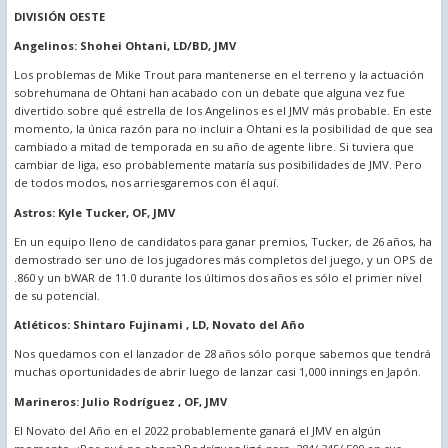
DIVISIÓN OESTE
Angelinos: Shohei Ohtani, LD/BD, JMV
Los problemas de Mike Trout para mantenerse en el terreno y la actuación
sobrehumana de Ohtani han acabado con un debate que alguna vez fue
divertido sobre qué estrella de los Angelinos es el JMV más probable. En este
momento, la única razón para no incluir a Ohtani es la posibilidad de que sea
cambiado a mitad de temporada en su año de agente libre. Si tuviera que
cambiar de liga, eso probablemente mataría sus posibilidades de JMV. Pero
de todos modos, nos arriesgaremos con él aquí.
Astros: Kyle Tucker, OF, JMV
En un equipo lleno de candidatos para ganar premios, Tucker, de 26 años, ha
demostrado ser uno de los jugadores más completos del juego, y un OPS de
.860 y un bWAR de 11.0 durante los últimos dos años es sólo el primer nivel
de su potencial.
Atléticos: Shintaro Fujinami , LD, Novato del Año
Nos quedamos con el lanzador de 28 años sólo porque sabemos que tendrá
muchas oportunidades de abrir luego de lanzar casi 1,000 innings en Japón.
Marineros: Julio Rodríguez , OF, JMV
El Novato del Año en el 2022 probablemente ganará el JMV en algún