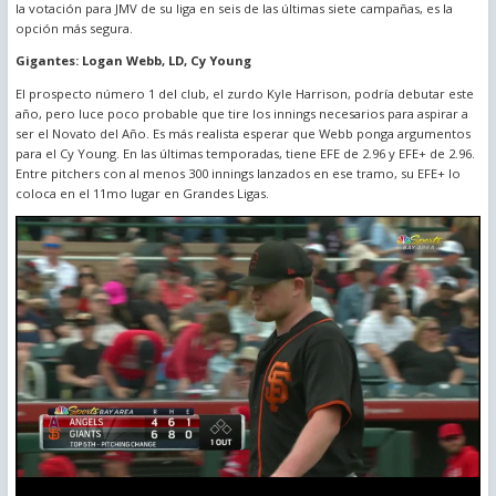
la votación para JMV de su liga en seis de las últimas siete campañas, es la
opción más segura.
Gigantes: Logan Webb, LD, Cy Young
El prospecto número 1 del club, el zurdo Kyle Harrison, podría debutar este
año, pero luce poco probable que tire los innings necesarios para aspirar a
ser el Novato del Año. Es más realista esperar que Webb ponga argumentos
para el Cy Young. En las últimas temporadas, tiene EFE de 2.96 y EFE+ de 2.96.
Entre pitchers con al menos 300 innings lanzados en ese tramo, su EFE+ lo
coloca en el 11mo lugar en Grandes Ligas.