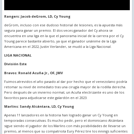
Rangers: Jacob deGrom, LD, Cy Young
deGrom, incluso con ese dudoso historial de lesiones, es la apuesta más
segura para ganar un premio. El dos veces ganador del Cy ahora se
encuentra en una liga en la que el panorama inicial de la carrera por el Cy
Young parece bastante abierto, ya que el ganador unánime de la Liga
Americana en el 2022, Justin Verlander, se mudó a la Liga Nacional.
LIGA NACIONAL
División Este
Bravos: Ronald Acuña Jr., OF, JMV
Fuimos atrevidos el año pasado al dar por hecho que el venezolano podría
retomar su nivel de inmediato tras una cirugía mayor de la rodilla derecha.
Pero después de un invierno normal, un Acuña electrizante es uno de los
favoritos para adjudicarse este galardón en el 2023.
Marlins: Sandy Alcántara, LD, Cy Young
Apenas 11 lanzadores en la historia han logrado ganar un Cy Young en
temporadas consecutivas. Es mucho pedir, pero el dominicano Alcántara
sigue siendo el jugador de los Marlins con más posibilidades de llevarse un
premio, al menos que su compatriota Eury Pérez tire los innings suficientes