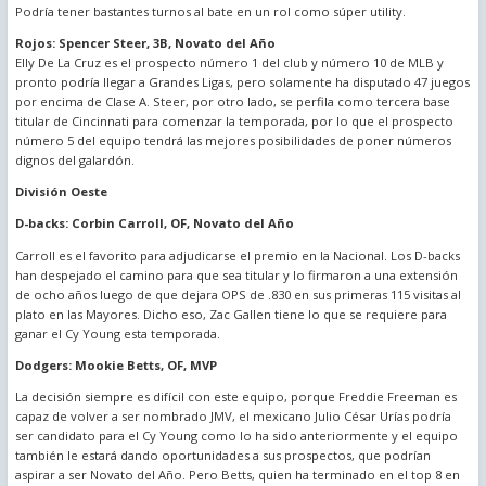
Podría tener bastantes turnos al bate en un rol como súper utility.
Rojos: Spencer Steer, 3B, Novato del Año
Elly De La Cruz es el prospecto número 1 del club y número 10 de MLB y
pronto podría llegar a Grandes Ligas, pero solamente ha disputado 47 juegos
por encima de Clase A. Steer, por otro lado, se perfila como tercera base
titular de Cincinnati para comenzar la temporada, por lo que el prospecto
número 5 del equipo tendrá las mejores posibilidades de poner números
dignos del galardón.
División Oeste
D-backs: Corbin Carroll, OF, Novato del Año
Carroll es el favorito para adjudicarse el premio en la Nacional. Los D-backs
han despejado el camino para que sea titular y lo firmaron a una extensión
de ocho años luego de que dejara OPS de .830 en sus primeras 115 visitas al
plato en las Mayores. Dicho eso, Zac Gallen tiene lo que se requiere para
ganar el Cy Young esta temporada.
Dodgers: Mookie Betts, OF, MVP
La decisión siempre es difícil con este equipo, porque Freddie Freeman es
capaz de volver a ser nombrado JMV, el mexicano Julio César Urías podría
ser candidato para el Cy Young como lo ha sido anteriormente y el equipo
también le estará dando oportunidades a sus prospectos, que podrían
aspirar a ser Novato del Año. Pero Betts, quien ha terminado en el top 8 en