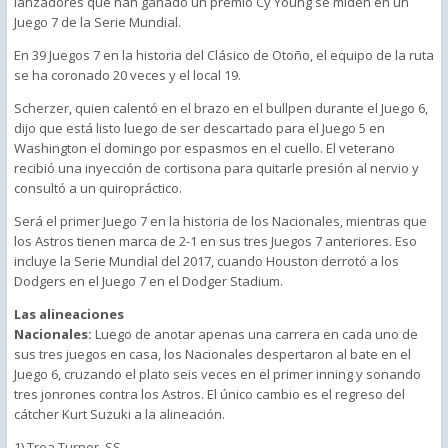
lanzadores que han ganado un premio Cy Young se miden en un
Juego 7 de la Serie Mundial.
En 39 Juegos 7 en la historia del Clásico de Otoño, el equipo de la ruta
se ha coronado 20 veces y el local 19.
Scherzer, quien calentó en el brazo en el bullpen durante el Juego 6,
dijo que está listo luego de ser descartado para el Juego 5 en
Washington el domingo por espasmos en el cuello. El veterano
recibió una inyección de cortisona para quitarle presión al nervio y
consultó a un quiropráctico.
Será el primer Juego 7 en la historia de los Nacionales, mientras que
los Astros tienen marca de 2-1 en sus tres Juegos 7 anteriores. Eso
incluye la Serie Mundial del 2017, cuando Houston derrotó a los
Dodgers en el Juego 7 en el Dodger Stadium.
Las alineaciones
Nacionales:
Luego de anotar apenas una carrera en cada uno de
sus tres juegos en casa, los Nacionales despertaron al bate en el
Juego 6, cruzando el plato seis veces en el primer inning y sonando
tres jonrones contra los Astros. El único cambio es el regreso del
cátcher Kurt Suzuki a la alineación.
1) Trea Turner, SS