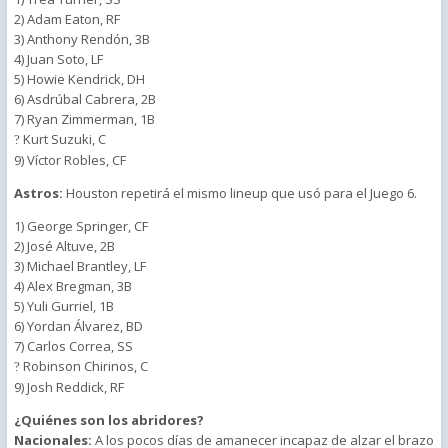
2) Adam Eaton, RF
3) Anthony Rendón, 3B
4) Juan Soto, LF
5) Howie Kendrick, DH
6) Asdrúbal Cabrera, 2B
7) Ryan Zimmerman, 1B
Kurt Suzuki, C
?
9) Víctor Robles, CF
Astros:
Houston repetirá el mismo lineup que usó para el Juego 6.
1) George Springer, CF
2) José Altuve, 2B
3) Michael Brantley, LF
4) Alex Bregman, 3B
5) Yuli Gurriel, 1B
6) Yordan Álvarez, BD
7) Carlos Correa, SS
Robinson Chirinos, C
?
9) Josh Reddick, RF
¿Quiénes son los abridores?
Nacionales:
A los pocos días de amanecer incapaz de alzar el brazo