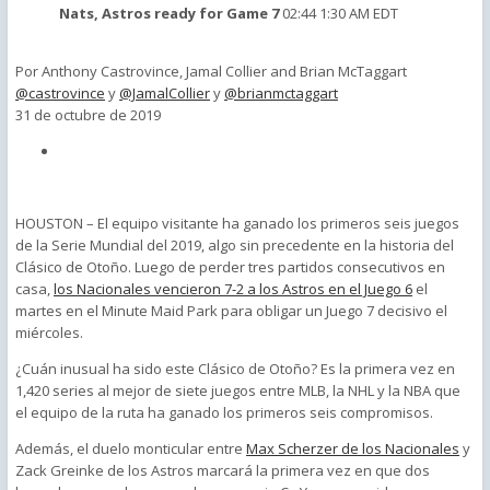
Nats, Astros ready for Game 7
02:44
1:30 AM EDT
Por
Anthony Castrovince, Jamal Collier and Brian McTaggart
@castrovince
y
@JamalCollier
y
@brianmctaggart
31 de octubre de 2019
HOUSTON – El equipo visitante ha ganado los primeros seis juegos
de la Serie Mundial del 2019, algo sin precedente en la historia del
Clásico de Otoño. Luego de perder tres partidos consecutivos en
casa,
los Nacionales vencieron 7-2 a los Astros en el Juego 6
el
martes en el Minute Maid Park para obligar un Juego 7 decisivo el
miércoles.
¿Cuán inusual ha sido este Clásico de Otoño? Es la primera vez en
1,420 series al mejor de siete juegos entre MLB, la NHL y la NBA que
el equipo de la ruta ha ganado los primeros seis compromisos.
Además, el duelo monticular entre
Max Scherzer de los Nacionales
y
Zack Greinke de los Astros marcará la primera vez en que dos