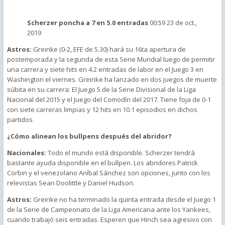
Scherzer poncha a 7 en 5.0 entradas
00:59
23 de oct.,
2019
Astros:
Greinke (0-2, EFE de 5.30) hará su 16ta apertura de
postemporada y la segunda de esta Serie Mundial luego de permitir
una carrera y siete hits en 4.2 entradas de labor en el Juego 3 en
Washington el viernes. Greinke ha lanzado en dos juegos de muerte
súbita en su carrera: El Juego 5 de la Serie Divisional de la Liga
Nacional del 2015 y el Juego del Comodín del 2017. Tiene foja de 0-1
con siete carreras limpias y 12 hits en 10.1 episodios en dichos
partidos.
¿Cómo alinean los bullpens después del abridor?
Nacionales:
Todo el mundo está disponible. Scherzer tendrá
bastante ayuda disponible en el bullpen. Los abridores Patrick
Corbin y el venezolano Aníbal Sánchez son opciones, junto con los
relevistas Sean Doolittle y Daniel Hudson.
Astros:
Greinke no ha terminado la quinta entrada desde el Juego 1
de la Serie de Campeonato de la Liga Americana ante los Yankees,
cuando trabajó seis entradas. Esperen que Hinch sea agresivo con