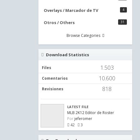
Overlays / Marcador de TV
4
Otros / Others
31
Browse Categories
Download Statistics
1.503
Files
10.600
Comentarios
818
Revisiones
LATEST FILE
MLB 2K12 Editor de Roster
Por
jeferomer
42
3