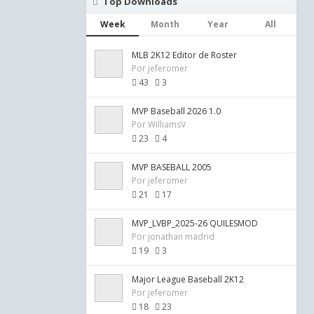
Top Downloads
Week
Month
Year
All
MLB 2K12 Editor de Roster
Por
jeferomer
43
3
MVP Baseball 2026 1.0
Por
WilliamsV
23
4
MVP BASEBALL 2005
Por
jeferomer
21
17
MVP_LVBP_2025-26 QUILESMOD
Por
jonathan madrid
19
3
Major League Baseball 2K12
Por
jeferomer
18
23