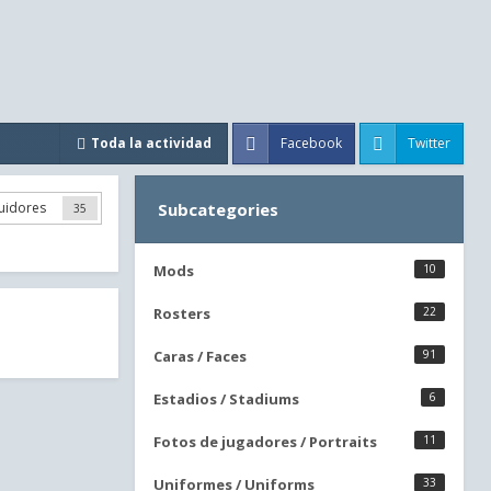
Facebook
Twitter
Toda la actividad
uidores
Subcategories
35
Mods
10
Rosters
22
Caras / Faces
91
Estadios / Stadiums
6
Fotos de jugadores / Portraits
11
Uniformes / Uniforms
33