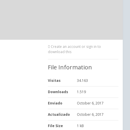
Create an account or sign in to
download this
File Information
Visitas
34.163
Downloads
1.519
Enviado
October 6, 2017
Actualizado
October 6, 2017
File Size
1 kB