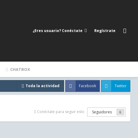
¿Eres usuario? Conéctate
Regístrate
CHATBOX
Facebook
Twitter
Toda la actividad
Conéctate para seguir esto
Seguidores
6