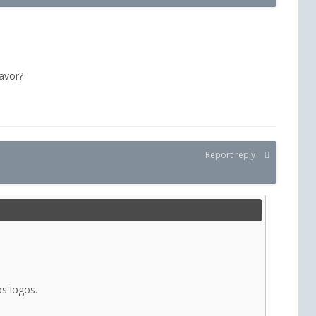
avor?
Report reply
os logos.