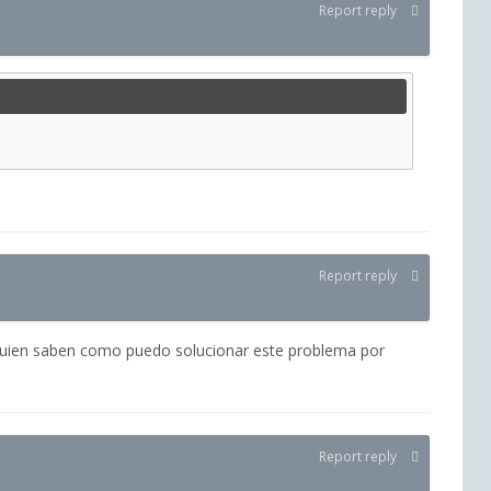
Report reply
Report reply
alguien saben como puedo solucionar este problema por
Report reply