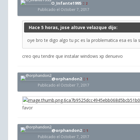
O_Infante1995
2
Publicado el
October 7, 2017
Hace 5 horas, jose altuve velazque dijo:
oye bro te digo algo tu pc es la problematica esa es la
creo qeu tendre que instalar windows xp denuevo
@orphandon2
1
Publicado el
October 7, 2017
favor
@orphandon2
1
Publicado el
October 7, 2017