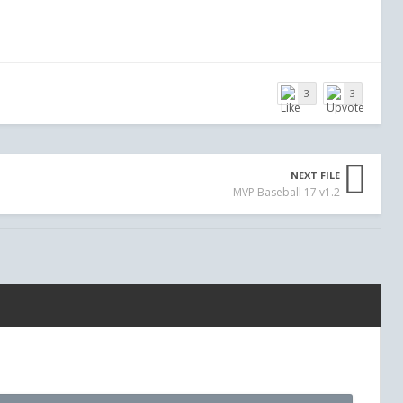
3
3
NEXT FILE
MVP Baseball 17 v1.2