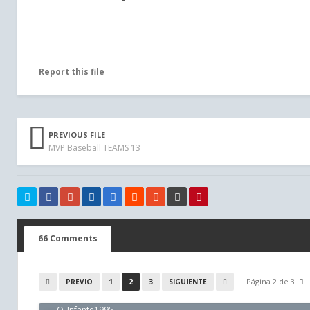
Report this file
PREVIOUS FILE
MVP Baseball TEAMS 13
66 Comments
1
2
3
Página 2 de 3
PREVIO
SIGUIENTE