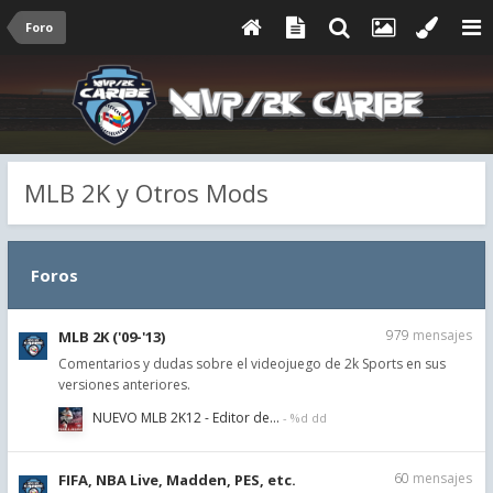
Foro
MLB 2K y Otros Mods
Foros
979
mensajes
MLB 2K ('09-'13)
Comentarios y dudas sobre el videojuego de 2k Sports en sus
versiones anteriores.
NUEVO MLB 2K12 - Editor de…
60
mensajes
FIFA, NBA Live, Madden, PES, etc.