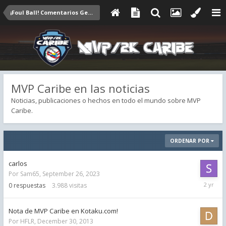
¡Foul Ball! Comentarios Generales
MVP Caribe en las noticias
Noticias, publicaciones o hechos en todo el mundo sobre MVP
Caribe.
ORDENAR POR
carlos
Por
Sam65
,
September 26, 2023
Septemb
0
respuestas
3.988
visitas
26,
2023
Nota de MVP Caribe en Kotaku.com!
Por
HFLR
,
December 30, 2013