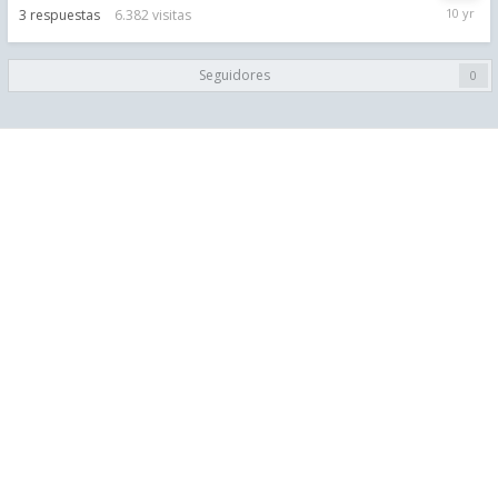
February
3
respuestas
6.382
visitas
15,
2016
Seguidores
0