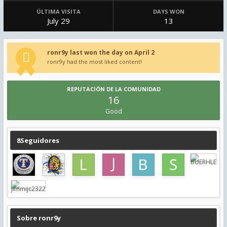
ÚLTIMA VISITA
DAYS WON
July 29
13
ronr9y last won the day on April 2
ronr9y had the most liked content!
REPUTACIÓN DE LA COMUNIDAD
16
Good
8Seguidores
Sobre ronr9y