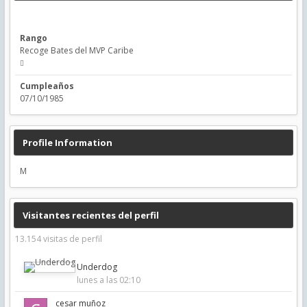
Rango
Recoge Bates del MVP Caribe
Cumpleaños
07/10/1985
Profile Information
M
Visitantes recientes del perfil
13.154 visitas de perfil
Underdog
lunes a las 02:10
cesar muñoz