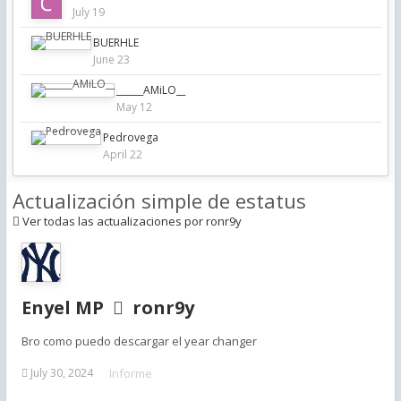
July 19
BUERHLE
June 23
______AMiLO__
May 12
Pedrovega
April 22
Actualización simple de estatus
Ver todas las actualizaciones por ronr9y
Enyel MP
ronr9y
Bro como puedo descargar el year changer
Informe
July 30, 2024