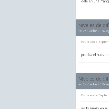
dale en una franq
Niveles de di
en
2K Caribe 2016: A
Publicado el
Septem
prueba el nuevo r
Niveles de di
en
2K Caribe 2016: A
Publicado el
Septem
yo lo juego en all