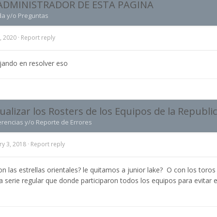
ADMINISTRADOR DE ESTA PAGINA
da y/o Preguntas
, 2020
·
Report reply
jando en resolver eso
ualizar los Rosters de los Equipos de la Republ
erencias y/o Reporte de Errores
ry 3, 2018
·
Report reply
 las estrellas orientales? le quitamos a junior lake? O con los toros 
la serie regular que donde participaron todos los equipos para evitar