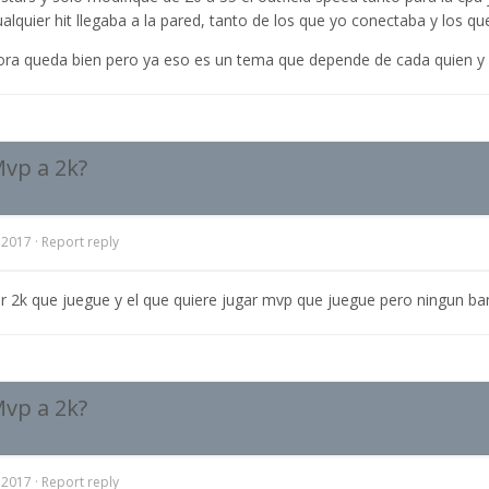
ualquier hit llegaba a la pared, tanto de los que yo conectaba y los qu
ra queda bien pero ya eso es un tema que depende de cada quien y el
Mvp a 2k?
, 2017
·
Report reply
ar 2k que juegue y el que quiere jugar mvp que juegue pero ningun ban
Mvp a 2k?
, 2017
·
Report reply