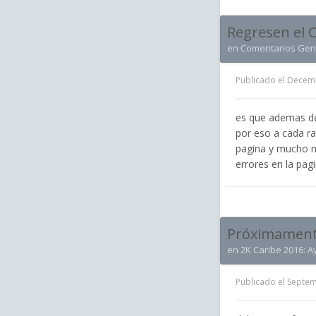
Regresen el C
en
Comentarios Gen
Publicado el
Decemb
es que ademas de
por eso a cada ra
pagina y mucho 
errores en la pag
Próximamente
en
2K Caribe 2016: A
Publicado el
Septem