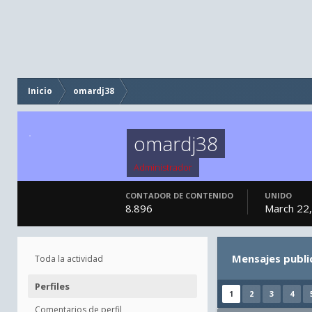
Inicio
omardj38
omardj38
Administrador
CONTADOR DE CONTENIDO
UNIDO
8.896
March 22
Mensajes publ
Toda la actividad
Perfiles
1
2
3
4
Comentarios de perfil