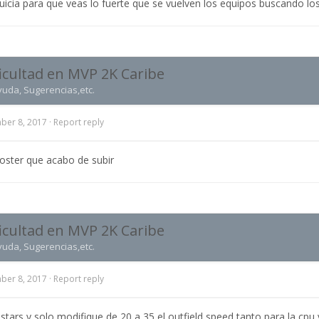
uicia para que veas lo fuerte que se vuelven los equipos buscando lo
ficultad en MVP 2K Caribe
yuda, Sugerencias,etc.
ber 8, 2017
·
Report reply
oster que acabo de subir
ficultad en MVP 2K Caribe
yuda, Sugerencias,etc.
ber 8, 2017
·
Report reply
 stars y solo modifique de 20 a 35 el outfield speed tanto para la cpu