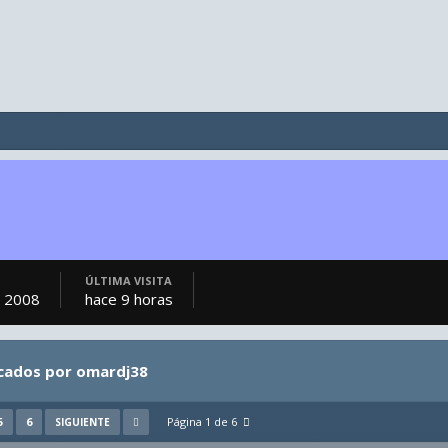
ÚLTIMA VISITA
, 2008
hace 9 horas
icados por omardj38
5
6
Página 1 de 6
SIGUIENTE