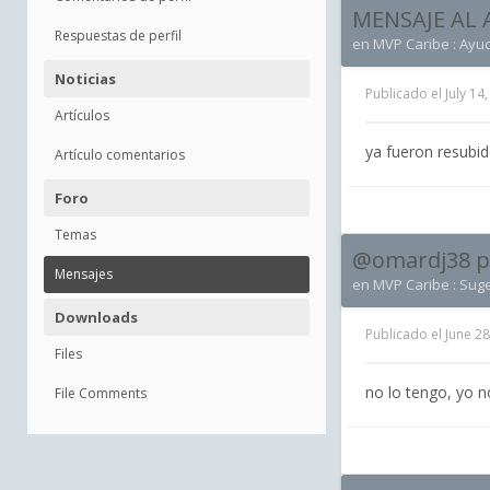
MENSAJE AL 
Respuestas de perfil
en
MVP Caribe : Ayu
Noticias
Publicado el
July 14
Artículos
ya fueron resubi
Artículo comentarios
Foro
Temas
@omardj38 po
Mensajes
en
MVP Caribe : Sug
Downloads
Publicado el
June 28
Files
no lo tengo, yo n
File Comments