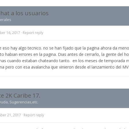
hat a los usuarios
erales
er 16, 2017
·
Report reply
 eso hay algo tecnico. no se han fijado que la pagina ahora da meno
to habian errores en la pagina. Dias antes de cerrarlo, la gente del h
mas cuando estaban chateando tanto. en los meses de temporada m
ina pero con esa avalancha que vinieron desde el lanzamiento del MV
 2K Caribe 17.
yuda, Sugerencias,etc.
ber 21, 2017
·
Report reply