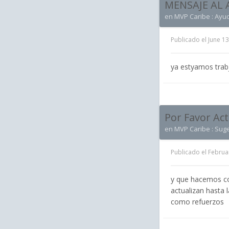
MENSAJE AL 
en
MVP Caribe : Ayu
Publicado el
June 13
ya estyamos trab
Por Favor Act
en
MVP Caribe : Sug
Publicado el
Februa
y que hacemos con
actualizan hasta 
como refuerzos