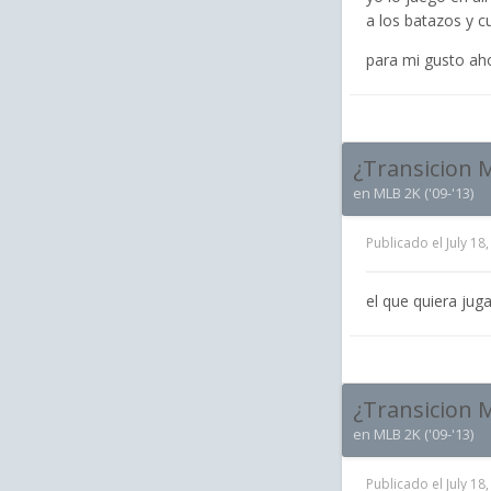
a los batazos y c
para mi gusto aho
¿Transicion 
en
MLB 2K ('09-'13)
Publicado el
July 18
el que quiera jug
¿Transicion 
en
MLB 2K ('09-'13)
Publicado el
July 18