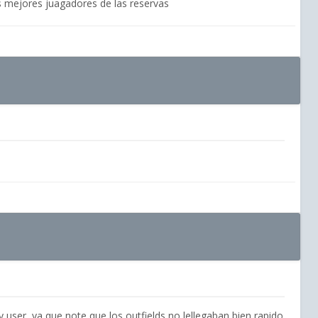
s mejores juagadores de las reservas
 y user, ya que note que los outfields no lellegaban bien rapido