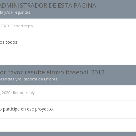
ADMINISTRADOR DE ESTA PAGINA
da y/o Preguntas
, 2020
·
Report reply
dos todos
r favor resube elmvp baseball 2012
erencias y/o Reporte de Errores
, 2020
·
Report reply
o participe en ese proyecto.