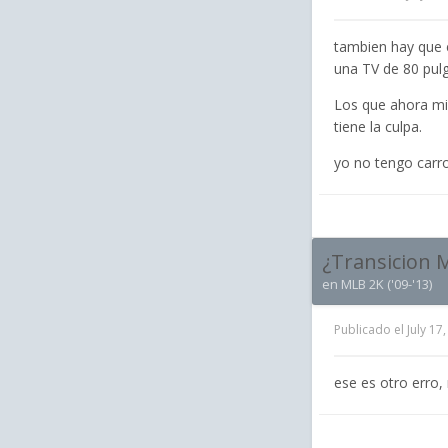
tambien hay que 
una TV de 80 pul
Los que ahora mis
tiene la culpa.
yo no tengo carro
¿Transicion 
en
MLB 2K ('09-'13)
Publicado el
July 17
ese es otro erro,