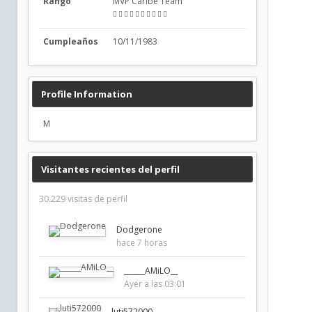
Rango
MVP Caribe Team
Cumpleaños
10/11/1983
Profile Information
M
Visitantes recientes del perfil
30.229 visitas de perfil
Dodgerone
hace 7 horas
______AMiLO__
Ayer a las 03:01
luti572000