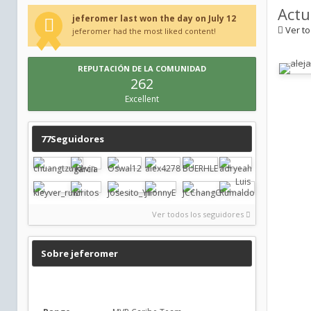
Actu
jeferomer last won the day on July 12
Ver to
jeferomer had the most liked content!
REPUTACIÓN DE LA COMUNIDAD
262
Excellent
77Seguidores
Ver todos los seguidores
Sobre jeferomer