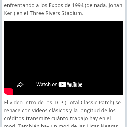
enfrentando a los Expos de 1994 (de nada, Jonah
Keri) en el Three Rivers Stadium.
El video intro de los TCP (Total Classic Patch) se
rehace con videos clásicos y la longitud de los
créditos transmite cuánto trabajo hay en el
mod. También hay un mod de las Ligas Negras,