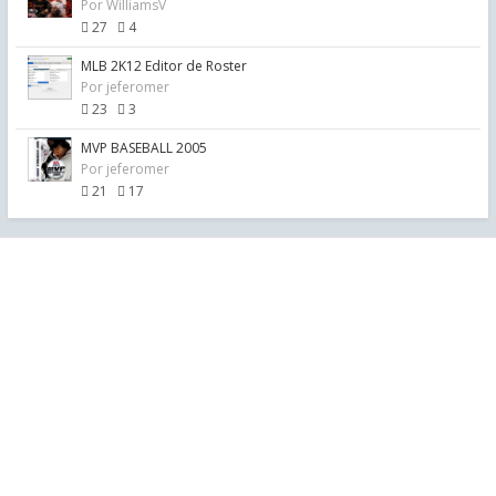
Por
WilliamsV
27
4
MLB 2K12 Editor de Roster
Por
jeferomer
23
3
MVP BASEBALL 2005
Por
jeferomer
21
17