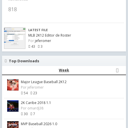
818
LATEST FILE
MLB 2K12 Editor de Roster
Por
jeferomer
43
3
Top Downloads
Week
Major League Baseball 2K12
Por
jeferomer
54
23
2K Caribe 2018 1.1
Por
omardj38
30
7
MVP Baseball 2026 1.0