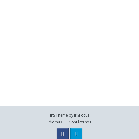
IPS Theme
by
IPSFocus
Idioma
Contáctanos
Facebook
Twitter