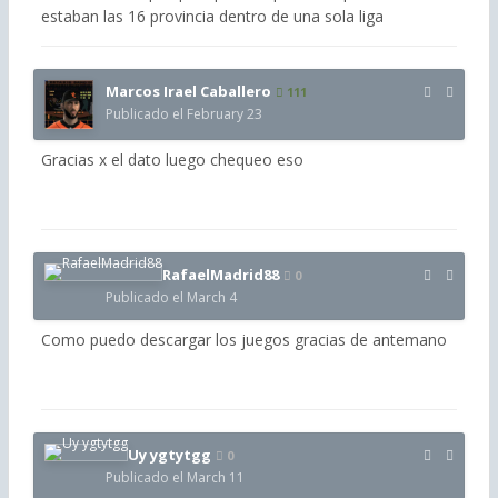
estaban las 16 provincia dentro de una sola liga
Marcos Irael Caballero
111
Publicado el
February 23
Gracias x el dato luego chequeo eso
RafaelMadrid88
0
Publicado el
March 4
Como puedo descargar los juegos gracias de antemano
Uy ygtytgg
0
Publicado el
March 11