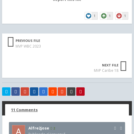
1
1
1
PREVIOUS FILE
MVP WBC 2023
NEXT FILE
MVP Caribe 18
11 Comments
Alfre2jose
2