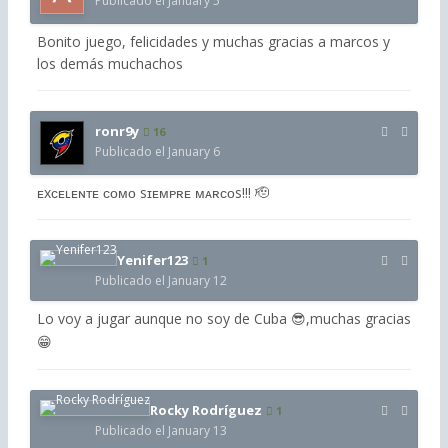
Publicado el
January 5
Bonito juego, felicidades y muchas gracias a marcos y
los demás muchachos
ronr9y
16
Publicado el
January 6
ᴇxᴄᴇʟᴇɴᴛᴇ ᴄᴏᴍᴏ sɪᴇᴍᴘʀᴇ ᴍᴀʀᴄᴏs!!! 🫡
Yenifer123
1
Publicado el
January 12
Lo voy a jugar aunque no soy de Cuba
,muchas gracias
😎
😁
Rocky Rodríguez
1
Publicado el
January 13