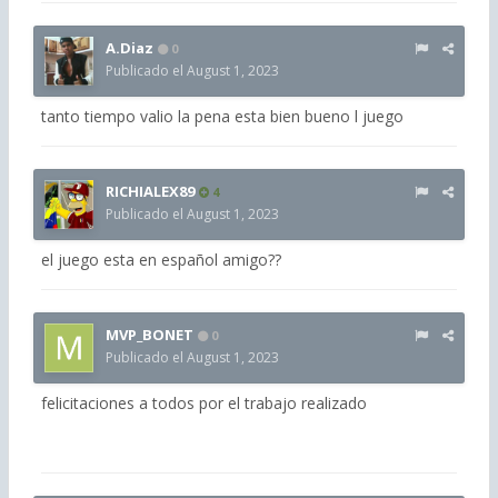
A.Diaz
0
Publicado el
August 1, 2023
tanto tiempo valio la pena esta bien bueno l juego
RICHIALEX89
4
Publicado el
August 1, 2023
el juego esta en español amigo??
MVP_BONET
0
Publicado el
August 1, 2023
felicitaciones a todos por el trabajo realizado