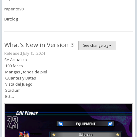
raperito98
Dirtdog
What's New in Version
3
See changelog
Released
July 15, 2024
Se Actualizo
100 faces
Mangas , tonos de piel
Guantes y Bates
Vista del Juego
Stadium
Ect ...