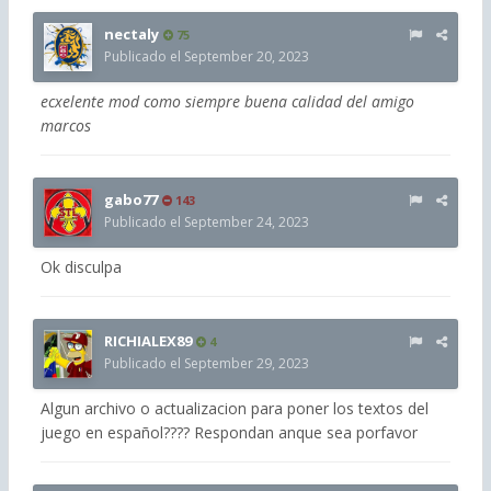
nectaly
75
Publicado el
September 20, 2023
ecxelente mod como siempre buena calidad del amigo
marcos
gabo77
143
Publicado el
September 24, 2023
Ok disculpa
RICHIALEX89
4
Publicado el
September 29, 2023
Algun archivo o actualizacion para poner los textos del
juego en español???? Respondan anque sea porfavor