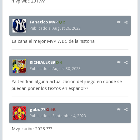
mvp wbc 2017??
Fanatico MVP
2
Publicado el
August 26, 2023
La caña el mejor MVP WBC de la historia
RICHIALEX89
4
Publicado el
August 30, 2023
Ya tendran alguna actualizacion del juego en donde se
puedan poner los textos en español??
gabo77
143
Publicado el
September 4, 2023
Mvp caribe 2023 ???