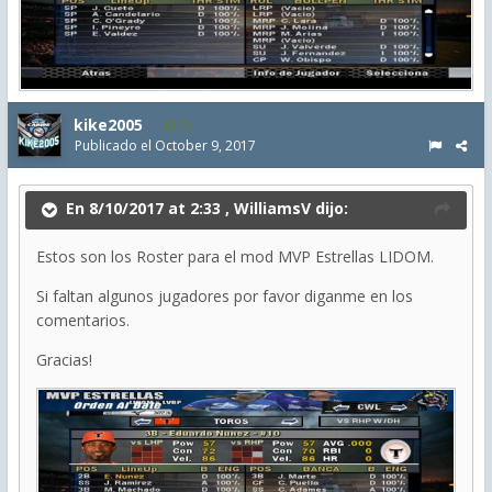
kike2005
72
Publicado el
October 9, 2017
En 8/10/2017 at 2:33 ,
WilliamsV
dijo:
Estos son los Roster para el mod MVP Estrellas LIDOM.
Si faltan algunos jugadores por favor diganme en los
comentarios.
Gracias!