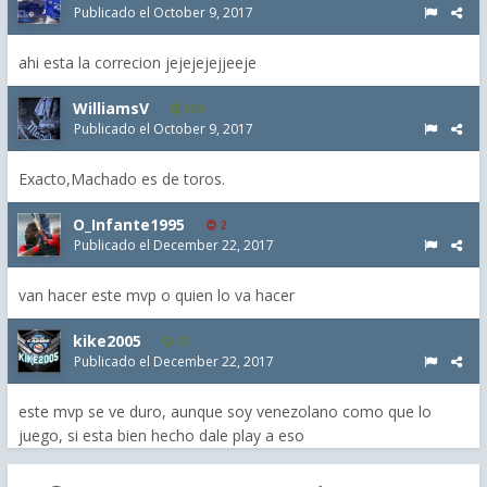
Publicado el
October 9, 2017
ahi esta la correcion jejejejejjeeje
WilliamsV
130
Publicado el
October 9, 2017
Exacto,Machado es de toros.
O_Infante1995
2
Publicado el
December 22, 2017
van hacer este mvp o quien lo va hacer
kike2005
72
Publicado el
December 22, 2017
este mvp se ve duro, aunque soy venezolano como que lo
juego, si esta bien hecho dale play a eso