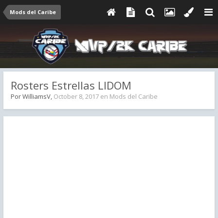
Mods del Caribe
Rosters Estrellas LIDOM
Por
WilliamsV
,
October 8, 2017
en
Mods del Caribe