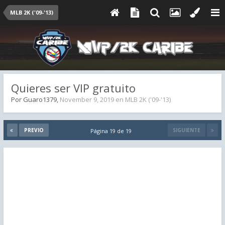
MLB 2K ('09-'13)
Quieres ser VIP gratuito
Por
Guaro1379
,
November 9, 2019
en
MLB 2K ('09-'13)
PREVIO
SIGUIENTE
Página 19 de 19