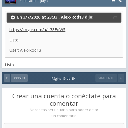
Publicado el
July 7
En 3/7/2026 at 23:33 ,
Alex-Rod13
dijo:
https://imgur.com/a/cG8EoW5
Listo.
User: Alex-Rod13
Listo
PREVIO
SIGUIENTE
Página 19 de 19
Crear una cuenta o conéctate para
comentar
Necesitas ser usuario para poder dejar
un comentario