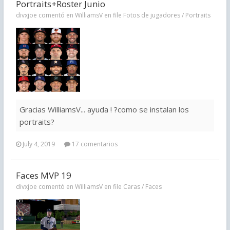
Portraits+Roster Junio
divxjoe comentó en WilliamsV en file
Fotos de jugadores / Portraits
Gracias WilliamsV... ayuda ! ?como se instalan los
portraits?
July 4, 2019
17 comentarios
Faces MVP 19
divxjoe comentó en WilliamsV en file
Caras / Faces