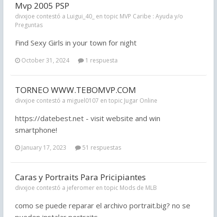
Mvp 2005 PSP
divxjoe contestó a Luigui_40_ en topic
MVP Caribe : Ayuda y/o
Preguntas
Find Sexy Girls in your town for night
October 31, 2024
1 respuesta
TORNEO WWW.TEBOMVP.COM
divxjoe contestó a miguel0107 en topic
Jugar Online
https://datebest.net - visit website and win
smartphone!
January 17, 2023
51 respuestas
Caras y Portraits Para Pricipiantes
divxjoe contestó a jeferomer en topic
Mods de MLB
como se puede reparar el archivo portrait.big? no se
pueden instalar portraits