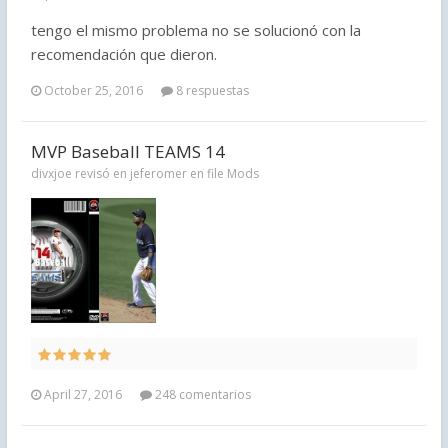
tengo el mismo problema no se solucionó con la
recomendación que dieron.
October 25, 2016
8 respuestas
MVP Baseball TEAMS 14
divxjoe revisó en jeferomer en file
Mods
April 27, 2016
248 comentarios