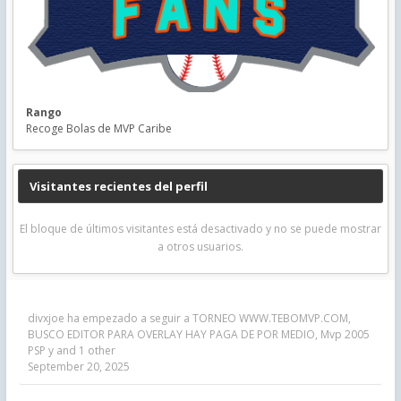
Rango
Recoge Bolas de MVP Caribe
Visitantes recientes del perfil
El bloque de últimos visitantes está desactivado y no se puede mostrar
a otros usuarios.
divxjoe
ha empezado a seguir a
TORNEO WWW.TEBOMVP.COM
,
BUSCO EDITOR PARA OVERLAY HAY PAGA DE POR MEDIO
,
Mvp 2005
PSP
y and 1 other
September 20, 2025