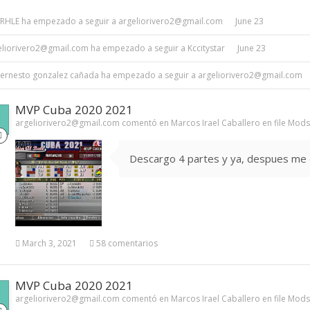
RHLE
ha empezado a seguir a
argeliorivero2@gmail.com
June 23
eliorivero2@gmail.com
ha empezado a seguir a
Kccitystar
June 23
ernesto gonzalez cañada
ha empezado a seguir a
argeliorivero2@gmail.com
MVP Cuba 2020 2021
argeliorivero2@gmail.com comentó en Marcos Irael Caballero en file
Mods 
Descargo 4 partes y ya, despues me 
March 3, 2021
58 comentarios
MVP Cuba 2020 2021
argeliorivero2@gmail.com comentó en Marcos Irael Caballero en file
Mods 