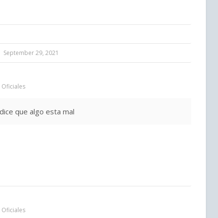
September 29, 2021
Oficiales
dice que algo esta mal
Oficiales