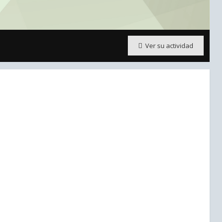
Ver su actividad