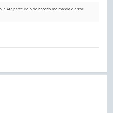
la 4ta parte dejo de hacerlo me manda q error