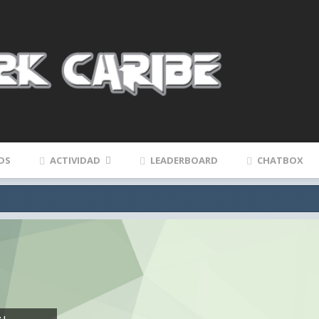
DS
ACTIVIDAD
LEADERBOARD
CHATBOX