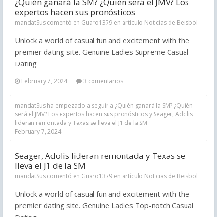
¿Quién ganará la SM? ¿Quién será el JMV? Los
expertos hacen sus pronósticos
mandatSus comentó en Guaro1379 en artículo
Noticias de Beisbol
Unlock a world of casual fun and excitement with the
premier dating site. Genuine Ladies Supreme Сasual
Dating
February 7, 2024
3 comentarios
mandatSus
ha empezado a seguir a
¿Quién ganará la SM? ¿Quién
será el JMV? Los expertos hacen sus pronósticos
y
Seager, Adolis
lideran remontada y Texas se lleva el J1 de la SM
February 7, 2024
Seager, Adolis lideran remontada y Texas se
lleva el J1 de la SM
mandatSus comentó en Guaro1379 en artículo
Noticias de Beisbol
Unlock a world of casual fun and excitement with the
premier dating site. Genuine Ladies Top-notch Сasual
Dating