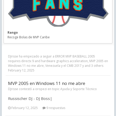
Rango
Recoge Bolas de MVP Caribe
DJrisse
ha empezado a seguir a
ERROR MVP BASEBALL 2005
requires directx 9 and hardware graphics acceleration
,
MVP 2005 en
Windows 11 no me abre
,
Venezuela y el CMB 2017
y and 3 others
February 12, 2025
MVP 2005 en Windows 11 no me abre
DJrisse contestó a oropezi en topic
Ayuda y Soporte Técnico
Russischer DJ - DJ Boss|
February 12, 2025
9 respuestas