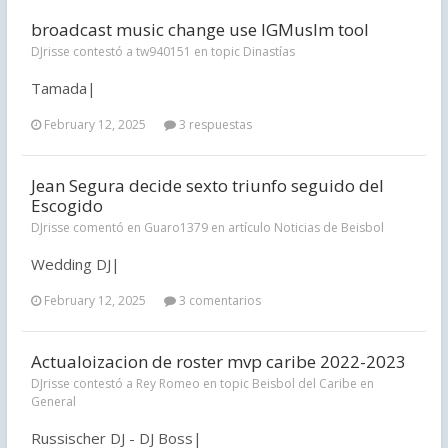
broadcast music change use IGMusIm tool
DJrisse contestó a tw940151 en topic
Dinastías
Tamada|
February 12, 2025
3 respuestas
Jean Segura decide sexto triunfo seguido del
Escogido
DJrisse comentó en Guaro1379 en artículo
Noticias de Beisbol
Wedding DJ|
February 12, 2025
3 comentarios
Actualoizacion de roster mvp caribe 2022-2023
DJrisse contestó a Rey Romeo en topic
Beisbol del Caribe en
General
Russischer DJ - DJ Boss|