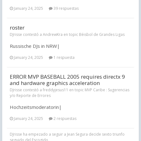
January 24, 2025
39 respuestas
roster
DJrisse contestó a AndrewKra en topic
Béisbol de Grandes Ligas
Russische DJs in NRW|
January 24, 2025
1 respuesta
ERROR MVP BASEBALL 2005 requires directx 9
and hardware graphics acceleration
DJrisse contestó a freddyjesus11 en topic
MVP Caribe : Sugerencias
y/o Reporte de Errores
Hochzeitsmoderatorin|
January 24, 2025
2 respuestas
DJrisse
ha empezado a seguir a
Jean Segura decide sexto triunfo
seguido del Escogido