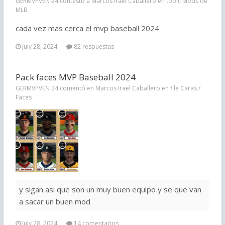
GERMVPVEN 24 contestó a Marcos Irael Caballero en topic
Mods de
MLB
cada vez mas cerca el mvp baseball 2024
July 28, 2024
82 respuestas
Pack faces MVP Baseball 2024
GERMVPVEN 24 comentó en Marcos Irael Caballero en file
Caras /
Faces
y sigan asi que son un muy buen equipo y se que van
a sacar un buen mod
July 28, 2024
14 comentarios