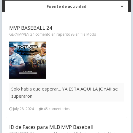
Fuente de actividad
MVP BASEBALL 24
GERMVPVEN 24 comentó en raperito98 en file
Mods
Solo habia que esperar... YA ESTA AQUI LA JOYA!!! se
superaron
July 28, 2024
45 comentarios
ID de Faces para MLB MVP Baseball