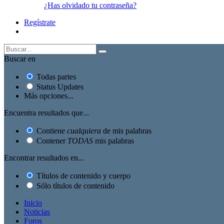
¿Has olvidado tu contraseña?
Regístrate
Buscar en
Todas partes
Status Updates
Más opciones...
Encuentra resultados que...
Contiene
cualquiera
de mis palabras
Contener
TODAS
mis palabras
Encontrar resultados en...
Títulos de contenido y cuerpo
Sólo títulos de contenido
Inicio
Noticias
Foros