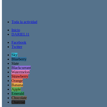
Toda la actividad
Inicio
DARIEL11
Facebook
Twitter
Sky
Blueberry
Slate
Blackcurrant
Watermelon
Strawberry
Orange
Banana
Apple
Emerald
Chocolate
Charcoal