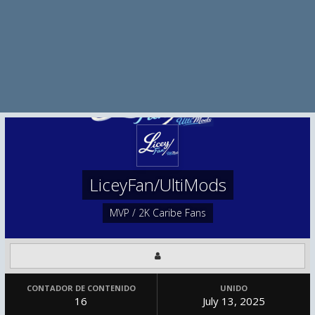
LiceyFan/UltiMods
MVP / 2K Caribe Fans
CONTADOR DE CONTENIDO
UNIDO
16
July 13, 2025