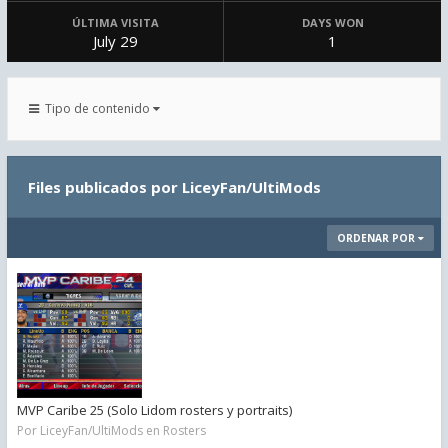
ÚLTIMA VISITA
DAYS WON
July 29
1
Tipo de contenido
Files publicados por LiceyFan/UltiMods
ORDENAR POR
MVP Caribe 25 (Solo Lidom rosters y portraits)
Por
LiceyFan/UltiMods
en
Rosters