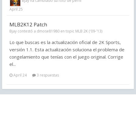
Bjay
ha cambiado su foto de perfil
April 25
MLB2K12 Patch
Bjay contestó a dmose81980 en topic
MLB 2K ('09-'13)
Lo que buscas es la actualización oficial de 2K Sports,
versión 1.1. Esta actualización soluciona el problema de
congelamiento que tenías con el juego original. Corrige
el...
April 24
3 respuestas