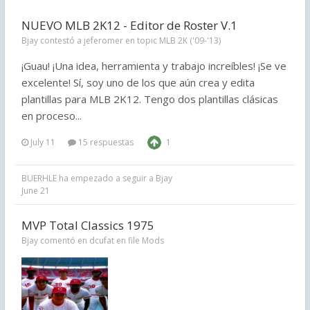
NUEVO MLB 2K12 - Editor de Roster V.1
Bjay contestó a jeferomer en topic
MLB 2K ('09-'13)
¡Guau! ¡Una idea, herramienta y trabajo increíbles! ¡Se ve
excelente! Sí, soy uno de los que aún crea y edita
plantillas para MLB 2K12. Tengo dos plantillas clásicas
en proceso...
July 11
15 respuestas
1
BUERHLE
ha empezado a seguir a
Bjay
June 21
MVP Total Classics 1975
Bjay comentó en dcufat en file
Mods