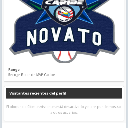
Rango
Recoge Bolas de MVP Caribe
Visitantes recientes del perfil
El bloque de últimos visitantes está desactivado y no se puede mostrar
a otros usuarios.