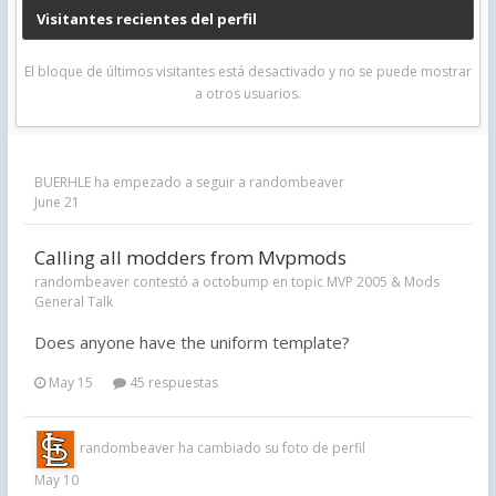
Visitantes recientes del perfil
El bloque de últimos visitantes está desactivado y no se puede mostrar
a otros usuarios.
BUERHLE
ha empezado a seguir a
randombeaver
June 21
Calling all modders from Mvpmods
randombeaver contestó a octobump en topic
MVP 2005 & Mods
General Talk
Does anyone have the uniform template?
May 15
45 respuestas
randombeaver
ha cambiado su foto de perfil
May 10