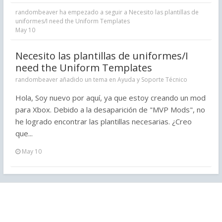
randombeaver
ha empezado a seguir a
Necesito las plantillas de
uniformes/I need the Uniform Templates
May 10
Necesito las plantillas de uniformes/I
need the Uniform Templates
randombeaver añadido un tema en
Ayuda y Soporte Técnico
Hola, Soy nuevo por aquí, ya que estoy creando un mod
para Xbox. Debido a la desaparición de "MVP Mods", no
he logrado encontrar las plantillas necesarias. ¿Creo
que...
May 10