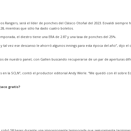
os Rangers, será el líder de ponches del Clásico Otoñal del 2023. Eovaldi siempr
 28, mientras que sólo ha dado cuatro boletos.
emporada, el diestro tiene una ERA de 2.87 y una tasa de ponches del 25%.
s, y tal vez ese descanso le ahorró algunos innings para esta época del año”, dijo
tos de nuestro panel, con Gallen buscando recuperarse de un par de aperturas difí
s en la SCLN”, contó el productor editorial Andy Werle. “Me quedó con él sobre Eo
taco gratis?
e robó 58 bases durante una impresionante temporada que seguramente terminará c