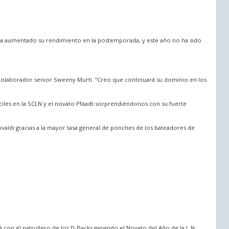
e ha aumentado su rendimiento en la postemporada, y este año no ha sido
 el colaborador senior Sweeny Murti. “Creo que continuará su dominio en los
ciles en la SCLN y el novato Pfaadt sorprendiéndonos con su fuerte
valdi gracias a la mayor tasa general de ponches de los bateadores de
on él patrullero de los D-Backs ganando el Novato del Año de la L.N.