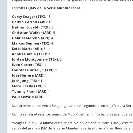
Carroll's
El JMV de la Serie Mundial será…
Corey Seager (TEX):
15
Corbin Carroll (ARI):
11
Nathan Eovaldi (TEX):
5
Christian Walker (ARI):
5
Gabriel Moreno (ARI):
4
Marcus Semien (TEX):
4
Ketel Marte (ARI):
3
Adolis García (TEX):
2
Jordan Montgomery (TEX):
2
Evan Carter (TEX):
1
Lourdes Gurriel Jr. (ARI):
1
Jose Herrera (ARI):
1
Josh Jung (TEX):
1
Merrill Kelly (ARI):
1
Tommy Pham (ARI):
1
Paul Sewald (ARI):
1
Nuestros votantes ven a Seager ganando el segundo premio JMV de la Serie
Como señala el escritor senior de MLB Pipeline, Jim Callis, si Seager vuelve 
“Seager fue MVP la última vez que estuvo en la Serie Mundial (2020), está
veces del premio JMV de la Serie Mundial, y sería el primero en llevarse e