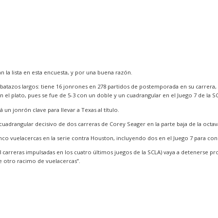
 la lista en esta encuesta, y por una buena razón.
batazos largos: tiene 16 jonrones en 278 partidos de postemporada en su carrera
l plato, pues se fue de 5-3 con un doble y un cuadrangular en el Juego 7 de la SC
un jonrón clave para llevar a Texas al título.
 cuadrangular decisivo de dos carreras de Corey Seager en la parte baja de la octav
nco vuelacercas en la serie contra Houston, incluyendo dos en el Juego 7 para con
13 carreras impulsadas en los cuatro últimos juegos de la SCLA) vaya a detenerse pron
e otro racimo de vuelacercas”.