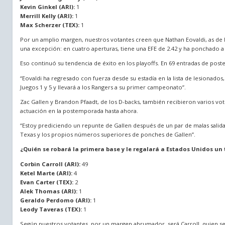
Kevin Ginkel (ARI):
1
Merrill Kelly (ARI):
1
Max Scherzer (TEX):
1
Por un amplio margen, nuestros votantes creen que Nathan Eovaldi, as de l
una excepción: en cuatro aperturas, tiene una EFE de 2.42 y ha ponchado a
Eso continuó su tendencia de éxito en los playoffs. En 69 entradas de post
“Eovaldi ha regresado con fuerza desde su estadía en la lista de lesionado
Juegos 1 y 5 y llevará a los Rangers a su primer campeonato”.
Zac Gallen y Brandon Pfaadt, de los D-backs, también recibieron varios vo
actuación en la postemporada hasta ahora.
“Estoy prediciendo un repunte de Gallen después de un par de malas salida
Texas y los propios números superiores de ponches de Gallen”.
¿Quién se robará la primera base y le regalará a Estados Unidos un 
Corbin Carroll (ARI):
49
Ketel Marte (ARI):
4
Evan Carter (TEX):
2
Alek Thomas (ARI):
1
Geraldo Perdomo (ARI):
1
Leody Taveras (TEX):
1
Según nuestros votantes, por un margen abrumador, será Carroll, quien s