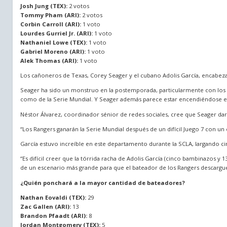
Josh Jung (TEX):
2 votos
Tommy Pham (ARI):
2 votos
Corbin Carroll (ARI):
1 voto
Lourdes Gurriel Jr. (ARI):
1 voto
Nathaniel Lowe (TEX):
1 voto
Gabriel Moreno (ARI):
1 voto
Alek Thomas (ARI):
1 voto
Los cañoneros de Texas, Corey Seager y el cubano Adolis García, encabezan
Seager ha sido un monstruo en la postemporada, particularmente con los 
como de la Serie Mundial. Y Seager además parece estar encendiéndose en e
Néstor Álvarez, coordinador sénior de redes sociales, cree que Seager dará 
“Los Rangers ganarán la Serie Mundial después de un difícil Juego 7 con un
García estuvo increíble en este departamento durante la SCLA, largando ci
“Es difícil creer que la tórrida racha de Adolis García (cinco bambinazos y 
de un escenario más grande para que el bateador de los Rangers descargu
¿Quién ponchará a la mayor cantidad de bateadores?
Nathan Eovaldi (TEX):
29
Zac Gallen (ARI):
13
Brandon Pfaadt (ARI):
8
Jordan Montgomery (TEX):
5