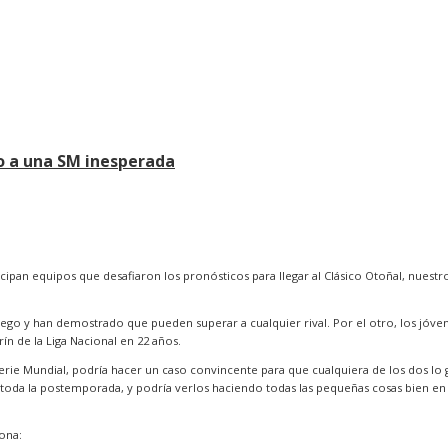
o a una SM inesperada
pan equipos que desafiaron los pronósticos para llegar al Clásico Otoñal, nuestros
uego y han demostrado que pueden superar a cualquier rival. Por el otro, los jóven
n de la Liga Nacional en 22 años.
erie Mundial, podría hacer un caso convincente para que cualquiera de los dos lo 
oda la postemporada, y podría verlos haciendo todas las pequeñas cosas bien en c
zona: