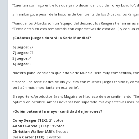
“Cuenten conmigo entre los que ya no dudan del club de Torey Lovullo”, d
Sin embargo, a pesar de la historia de Cenicienta de los D-backs, los Ranger
“Aunque los D-backs son un 'equipo del destino', los Rangers tienen un as
“Texas entró en esta temporada con expectativas de estar aquí, y con un ex 
¿Cuántos juegos durará la Serie Mundial?
6 juegos:
27
7 juegos:
27
5 juegos:
4
4 juegos:
0
Nuestro panel considera que esta Serie Mundial será muy competitiva, con 5
“Parece una serie clásica de ida y vuelta con muchos juegos reñidos”, com
será aún más importante en esta serie”.
El reportero/productor Brent Maguire se hizo eco de ese sentimiento: “S
óptimo en octubre. Ambas novenas han superado mis expectativas más increí
¿Quién bateará la mayor cantidad de jonrones?
Corey Seager (TEX):
21 votos
Adolis García (TEX):
19 votos
Christian Walker (ARI):
6 votos
Evan Carter (TEX):
3 vvotos