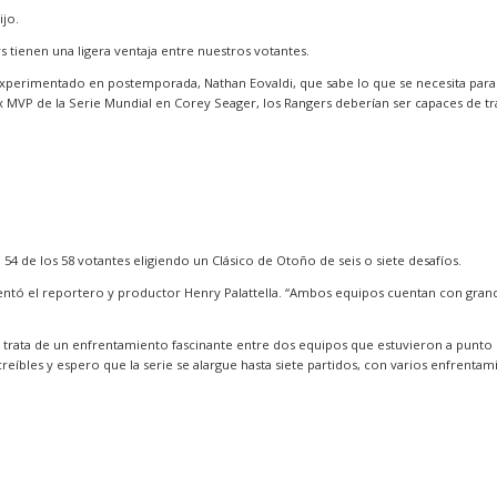
ijo.
s tienen una ligera ventaja entre nuestros votantes.
 experimentado en postemporada, Nathan Eovaldi, que sabe lo que se necesita para 
MVP de la Serie Mundial en Corey Seager, los Rangers deberían ser capaces de traer 
4 de los 58 votantes eligiendo un Clásico de Otoño de seis o siete desafíos.
entó el reportero y productor Henry Palattella. “Ambos equipos cuentan con grande
e trata de un enfrentamiento fascinante entre dos equipos que estuvieron a punt
bles y espero que la serie se alargue hasta siete partidos, con varios enfrentam