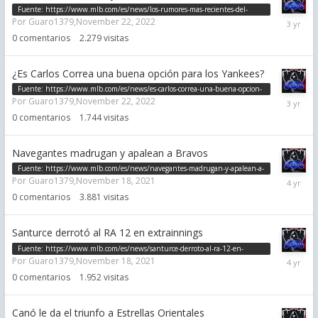
Fuente:
https://www.mlb.com/es/news/los-rumores-mas-recientes-del-
Novemb
Por
Guaro1379
,
November 22, 2022
invierno-2022-2023
22,
0
comentarios
2.279
visitas
2022
¿Es Carlos Correa una buena opción para los Yankees?
Fuente:
https://www.mlb.com/es/news/es-carlos-correa-una-buena-opcion-
Novemb
Por
Guaro1379
,
November 22, 2022
para-los-yankees
22,
0
comentarios
1.744
visitas
2022
Navegantes madrugan y apalean a Bravos
Fuente:
https://www.mlb.com/es/news/navegantes-madrugan-y-apalean-a-
Novemb
Por
Guaro1379
,
November 18, 2021
bravos
18,
0
comentarios
3.881
visitas
2021
Santurce derrotó al RA 12 en extrainnings
Fuente:
https://www.mlb.com/es/news/santurce-derroto-al-ra-12-en-
Novemb
Por
Guaro1379
,
November 18, 2021
extrainnings
18,
0
comentarios
1.952
visitas
2021
Canó le da el triunfo a Estrellas Orientales