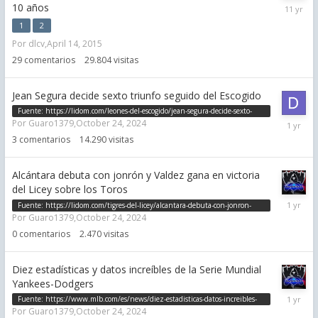
April
10 años
14,
1
2
2015
Por
dlcv
,
April 14, 2015
29
comentarios
29.804
visitas
Jean Segura decide sexto triunfo seguido del Escogido
Fuente:
https://lidom.com/leones-del-escogido/jean-segura-decide-sexto-
October
Por
Guaro1379
,
October 24, 2024
triunfo-seguido-del-escogido-52419.html
24,
3
comentarios
14.290
visitas
2024
Alcántara debuta con jonrón y Valdez gana en victoria
del Licey sobre los Toros
October
Fuente:
https://lidom.com/tigres-del-licey/alcantara-debuta-con-jonron-
24,
Por
Guaro1379
,
October 24, 2024
valdez-gana-en-victoria-del-licey-sobre-los-toros-52430.html
2024
0
comentarios
2.470
visitas
Diez estadísticas y datos increíbles de la Serie Mundial
Yankees-Dodgers
October
Fuente:
https://www.mlb.com/es/news/diez-estadisticas-datos-increibles-
24,
Por
Guaro1379
,
October 24, 2024
serie-mundial-yankees-dodgers-2024