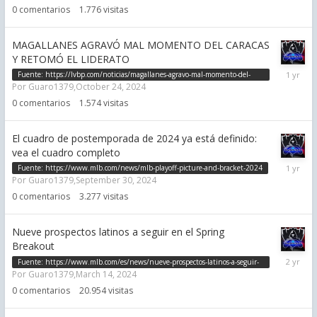
2024
0
comentarios
1.776
visitas
MAGALLANES AGRAVÓ MAL MOMENTO DEL CARACAS
Y RETOMÓ EL LIDERATO
October
Fuente:
https://lvbp.com/noticias/magallanes-agravo-mal-momento-del-
24,
Por
Guaro1379
,
October 24, 2024
caracas-y-retomo-el-liderato/
2024
0
comentarios
1.574
visitas
El cuadro de postemporada de 2024 ya está definido:
vea el cuadro completo
Septemb
Fuente:
https://www.mlb.com/news/mlb-playoff-picture-and-bracket-2024
30,
Por
Guaro1379
,
September 30, 2024
2024
0
comentarios
3.277
visitas
Nueve prospectos latinos a seguir en el Spring
Breakout
March
Fuente:
https://www.mlb.com/es/news/nueve-prospectos-latinos-a-seguir-
14,
Por
Guaro1379
,
March 14, 2024
en-el-spring-breakout
2024
0
comentarios
20.954
visitas