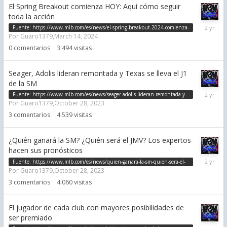
El Spring Breakout comienza HOY: Aquí cómo seguir
toda la acción
March
Fuente:
https://www.mlb.com/es/news/el-spring-breakout-2024-comienza-
14,
Por
Guaro1379
,
March 14, 2024
hoy-aqui-como-seguir-toda-la-accion
2024
0
comentarios
3.494
visitas
Seager, Adolis lideran remontada y Texas se lleva el J1
de la SM
October
Fuente:
https://www.mlb.com/es/news/seager-adolis-lideran-remontada-y-
28,
Por
Guaro1379
,
October 28, 2023
texas-se-lleva-el-j1-de-la-sm
2023
3
comentarios
4.539
visitas
¿Quién ganará la SM? ¿Quién será el JMV? Los expertos
hacen sus pronósticos
October
Fuente:
https://www.mlb.com/es/news/quien-ganara-la-sm-quien-sera-el-
28,
Por
Guaro1379
,
October 28, 2023
jmv-los-expertos-hacen-sus-pronosticos
2023
3
comentarios
4.060
visitas
El jugador de cada club con mayores posibilidades de
ser premiado
March