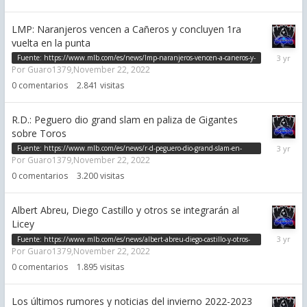
LMP: Naranjeros vencen a Cañeros y concluyen 1ra
vuelta en la punta
Novemb
Fuente:
https://www.mlb.com/es/news/lmp-naranjeros-vencen-a-caneros-y-
22,
Por
Guaro1379
,
November 22, 2022
concluyen-1ra-vuelta-como-punteros
2022
0
comentarios
2.841
visitas
R.D.: Peguero dio grand slam en paliza de Gigantes
sobre Toros
Novemb
Fuente:
https://www.mlb.com/es/news/r-d-peguero-dio-grand-slam-en-
22,
Por
Guaro1379
,
November 22, 2022
paliza-de-gigantes-sobre-toros
2022
0
comentarios
3.200
visitas
Albert Abreu, Diego Castillo y otros se integrarán al
Licey
Novemb
Fuente:
https://www.mlb.com/es/news/albert-abreu-diego-castillo-y-otros-
22,
Por
Guaro1379
,
November 22, 2022
se-integraran-al-licey
2022
0
comentarios
1.895
visitas
Los últimos rumores y noticias del invierno 2022-2023