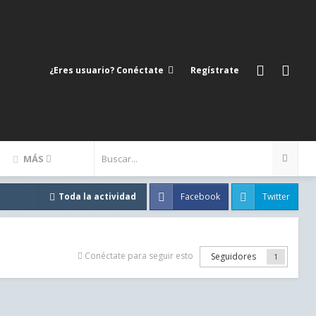
¿Eres usuario? Conéctate
Regístrate
MÁS
Facebook
Twitter
Toda la actividad
Conéctate para seguir esto
Seguidores
1