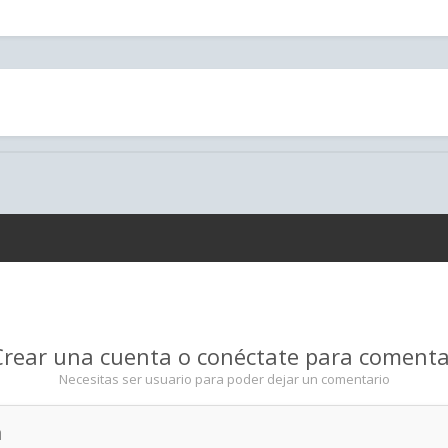
Crear una cuenta o conéctate para comenta
Necesitas ser usuario para poder dejar un comentario
a