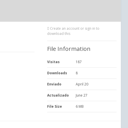
Create an account or sign in to
download this
File Information
Visitas
187
Downloads
8
Enviado
April 20
Actualizado
June 27
File Size
6 MB