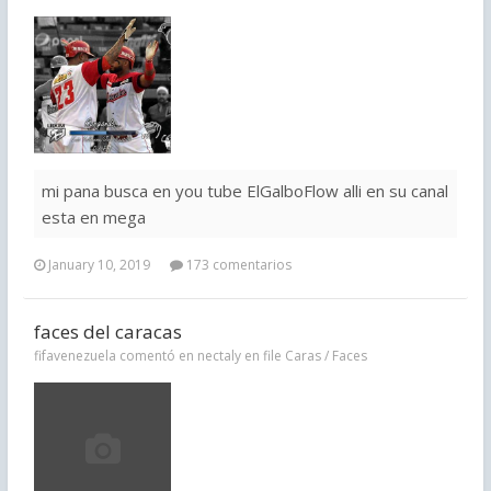
mi pana busca en you tube ElGalboFlow alli en su canal
esta en mega
January 10, 2019
173 comentarios
faces del caracas
fifavenezuela comentó en nectaly en file
Caras / Faces