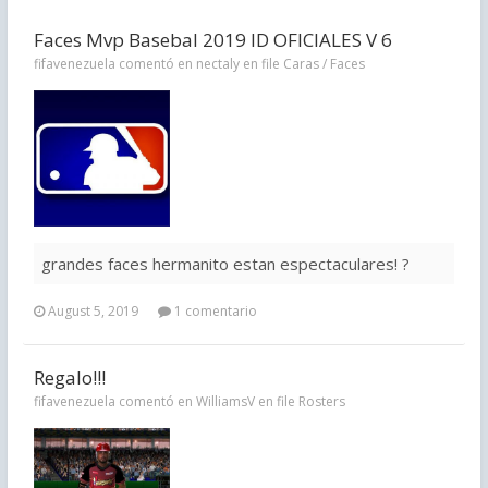
Faces Mvp Basebal 2019 ID OFICIALES V 6
fifavenezuela comentó en nectaly en file
Caras / Faces
grandes faces hermanito estan espectaculares! ?
August 5, 2019
1 comentario
Regalo!!!
fifavenezuela comentó en WilliamsV en file
Rosters