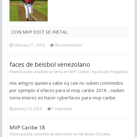
CON MVP EDIT SE INSTAL
February 11, 2019
38 comentarios
faces de beisbol venezolano
fifavenezuela añadido un tema en
MVP Caribe : Ayuda y/o Preguntas
mis amigos quisiera sabe xq casi no suben contenidos
por ejemplo d efaces para el mvp caribe 2018 ...nadien
toma interes en hacer cyberfaces para mvp caribe
January 13, 2019
1 respuesta
MVP Caribe 18
fifavenezuela comentó en jeferomer en file
Mods Oficiales