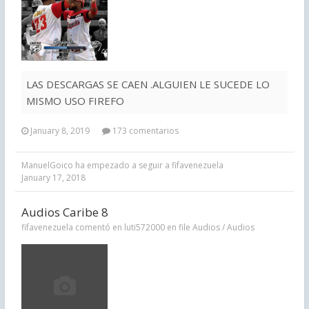
LAS DESCARGAS SE CAEN .ALGUIEN LE SUCEDE LO
MISMO USO FIREFO
January 8, 2019
173 comentarios
ManuelGoico
ha empezado a seguir a
fifavenezuela
January 17, 2018
Audios Caribe 8
fifavenezuela comentó en luti572000 en file
Audios / Audios