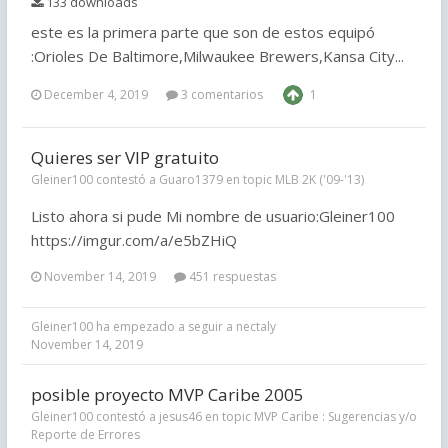
133 downloads
este es la primera parte que son de estos equipó
:Orioles De Baltimore,Milwaukee Brewers,Kansa City...
December 4, 2019
3 comentarios
1
Quieres ser VIP gratuito
Gleiner100 contestó a Guaro1379 en topic
MLB 2K ('09-'13)
Listo ahora si pude Mi nombre de usuario:Gleiner100
https://imgur.com/a/e5bZHiQ
November 14, 2019
451 respuestas
Gleiner100
ha empezado a seguir a
nectaly
November 14, 2019
posible proyecto MVP Caribe 2005
Gleiner100 contestó a jesus46 en topic
MVP Caribe : Sugerencias y/o
Reporte de Errores