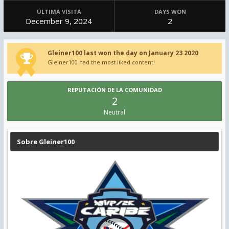
ÚLTIMA VISITA
DAYS WON
December 9, 2024
2
Gleiner100 last won the day on January 23 2020
Gleiner100 had the most liked content!
REPUTACIÓN DE LA COMUNIDAD
2
Neutral
Sobre Gleiner100