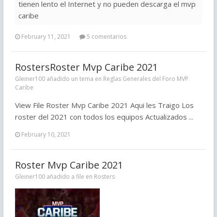
tienen lento el Internet y no pueden descarga el mvp
caribe
February 11, 2021
5 comentarios
RostersRoster Mvp Caribe 2021
Gleiner100 añadido un tema en
Reglas Generales del Foro MVP
Caribe
View File Roster Mvp Caribe 2021 Aqui les Traigo Los
roster del 2021 con todos los equipos Actualizados ...
February 10, 2021
Roster Mvp Caribe 2021
Gleiner100 añadido a file en
Rosters