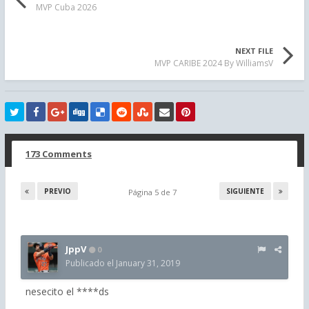
MVP Cuba 2026
NEXT FILE
MVP CARIBE 2024 By WilliamsV
173 Comments
PREVIO
SIGUIENTE
Página 5 de 7
JppV
0
Publicado el
January 31, 2019
nesecito el ****ds