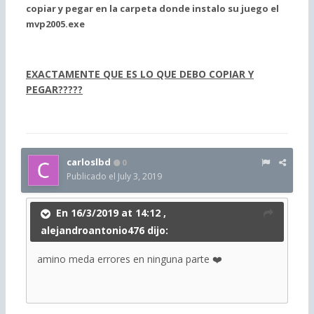
copiar y pegar en la carpeta donde instalo su juego el
mvp2005.exe
EXACTAMENTE QUE ES LO QUE DEBO COPIAR Y
PEGAR?????
carloslbd
0
Publicado el
July 3, 2019
En 16/3/2019 at 14:12 ,
alejandroantonio476
dijo:
amino meda errores en ninguna parte
❤️