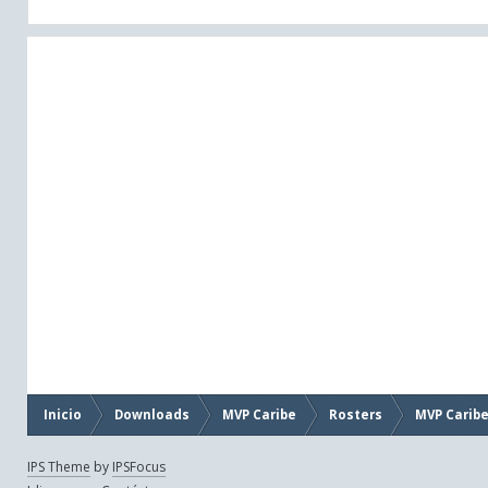
Inicio
Downloads
MVP Caribe
Rosters
MVP Caribe
IPS Theme
by
IPSFocus