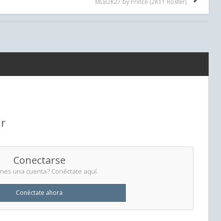
MLB2K27 by Prince (2K11 Roster)
r
Conectarse
enes una cuenta? Conéctate aquí.
Conéctate ahora