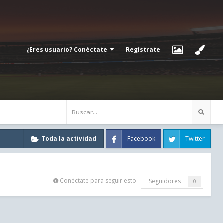
¿Eres usuario? Conéctate
Regístrate
Facebook
Twitter
Toda la actividad
Conéctate para seguir esto
Seguidores
0