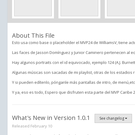
About This File
Esto usa como base o placeholder el MVP24 de WilliamsV, tiene act
Las faces de Jasson Domínguez y Junior Caminero pertenecen al eq
Hay algunos portraits con el id equivocado, ejemplo 124 (A.J. Burnet
Algunas músicas son sacadas de mi playlist, otras de los estadios 
Y si pueden edítenlo, pónganle más pantallas de intro, de menú,etc
Y ya, eso es todo, Espero que disfruten esta parte del MVP Caribe 2
What's New in Version
1.0.1
See changelog
Released
February 10