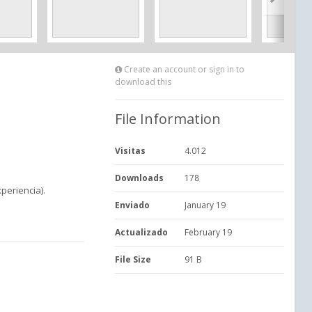
Create an account or sign in to
download this
File Information
Visitas
4.012
Downloads
178
periencia).
Enviado
January 19
Actualizado
February 19
File Size
91 B