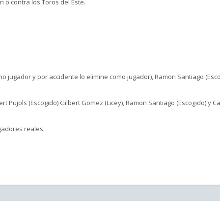
n o contra los Toros del Este.
o jugador y por accidente lo elimine como jugador), Ramon Santiago (Escog
t Pujols (Escogido) Gilbert Gomez (Licey), Ramon Santiago (Escogido) y Ca
gadores reales.