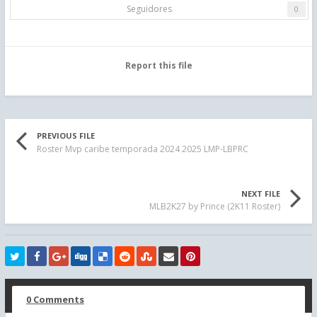
Seguidores
0
Report this file
PREVIOUS FILE
Roster Mvp caribe temporada 2024 2025 LMP-LBPRC
NEXT FILE
MLB2K27 by Prince (2K11 Roster)
0 Comments